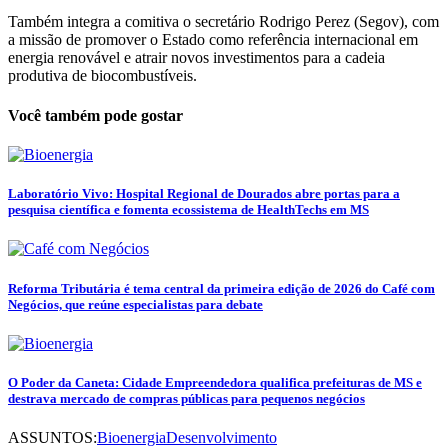
Também integra a comitiva o secretário Rodrigo Perez (Segov), com
a missão de promover o Estado como referência internacional em
energia renovável e atrair novos investimentos para a cadeia
produtiva de biocombustíveis.
Você também pode gostar
Laboratório Vivo: Hospital Regional de Dourados abre portas para a
pesquisa científica e fomenta ecossistema de HealthTechs em MS
Reforma Tributária é tema central da primeira edição de 2026 do Café com
Negócios, que reúne especialistas para debate
O Poder da Caneta: Cidade Empreendedora qualifica prefeituras de MS e
destrava mercado de compras públicas para pequenos negócios
ASSUNTOS:
Bioenergia
Desenvolvimento