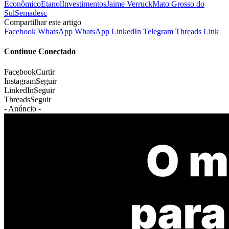
Econômico
Etanol
Investimentos
Jaime Verruck
Mato Grosso do
Sul
Semadesc
Compartilhar este artigo
Facebook
WhatsApp
WhatsApp
LinkedIn
Telegram
Threads
Link
Continue Conectado
Facebook
Curtir
Instagram
Seguir
LinkedIn
Seguir
Threads
Seguir
- Anúncio -