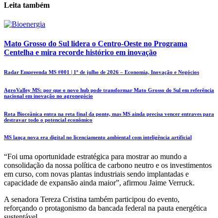
Leita também
Mato Grosso do Sul lidera o Centro-Oeste no Programa
Centelha e mira recorde histórico em inovação
Radar Empreenda MS #001 | 1º de julho de 2026 – Economia, Inovação e Negócios
AgroValley MS: por que o novo hub pode transformar Mato Grosso do Sul em referência
nacional em inovação no agronegócio
Rota Bioceânica entra na reta final da ponte, mas MS ainda precisa vencer entraves para
destravar todo o potencial econômico
MS lança nova era digital no licenciamento ambiental com inteligência artificial
“Foi uma oportunidade estratégica para mostrar ao mundo a
consolidação da nossa política de carbono neutro e os investimentos
em curso, com novas plantas industriais sendo implantadas e
capacidade de expansão ainda maior”, afirmou Jaime Verruck.
A senadora Tereza Cristina também participou do evento,
reforçando o protagonismo da bancada federal na pauta energética
sustentável.