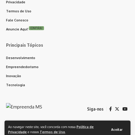
Privacidade
Termos de Uso
Fale Conosco
CONFIRA!
Anuncie Aqui!
Principais Tópicos
Desenvolvimento
Empreendedorismo
Inovação
Tecnologia
Siga-nos
Ao navegar neste site, você concorda com nossa
Política de
© 2024 Empreenda CG. Feito orgulhosamente com ❤️ WordPress. Todos
Aceitar
Privacidade
e nossos
Termos de Uso
.
os Direitos Reservados.