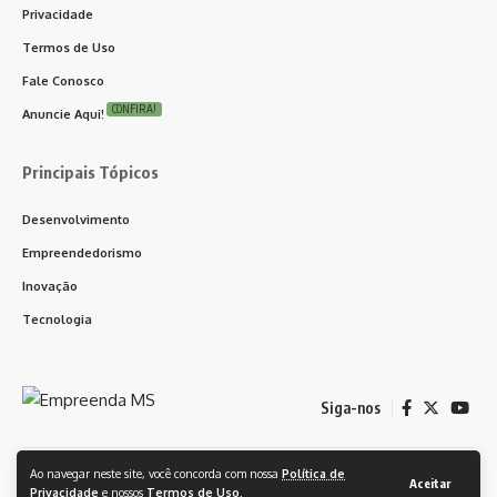
Privacidade
Termos de Uso
Fale Conosco
CONFIRA!
Anuncie Aqui!
Principais Tópicos
Desenvolvimento
Empreendedorismo
Inovação
Tecnologia
Siga-nos
Ao navegar neste site, você concorda com nossa
Política de
© 2024 Empreenda CG. Feito orgulhosamente com ❤️ WordPress. Todos
Aceitar
Privacidade
e nossos
Termos de Uso
.