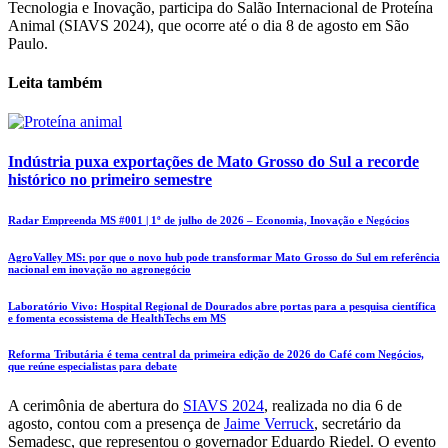
Tecnologia e Inovação, participa do Salão Internacional de Proteína
Animal (SIAVS 2024), que ocorre até o dia 8 de agosto em São
Paulo.
Leita também
Indústria puxa exportações de Mato Grosso do Sul a recorde
histórico no primeiro semestre
Radar Empreenda MS #001 | 1º de julho de 2026 – Economia, Inovação e Negócios
AgroValley MS: por que o novo hub pode transformar Mato Grosso do Sul em referência
nacional em inovação no agronegócio
Laboratório Vivo: Hospital Regional de Dourados abre portas para a pesquisa científica
e fomenta ecossistema de HealthTechs em MS
Reforma Tributária é tema central da primeira edição de 2026 do Café com Negócios,
que reúne especialistas para debate
A cerimônia de abertura do
SIAVS 2024
, realizada no dia 6 de
agosto, contou com a presença de
Jaime Verruck
, secretário da
Semadesc, que representou o governador Eduardo Riedel. O evento