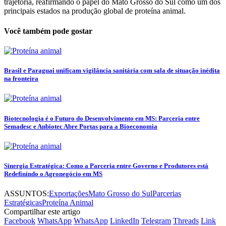
trajetória, reafirmando o papel do Mato Grosso do Sul como um dos
principais estados na produção global de proteína animal.
Você também pode gostar
Brasil e Paraguai unificam vigilância sanitária com sala de situação inédita
na fronteira
Biotecnologia é o Futuro do Desenvolvimento em MS: Parceria entre
Semadesc e Anbiotec Abre Portas para a Bioeconomia
Sinergia Estratégica: Como a Parceria entre Governo e Produtores está
Redefinindo o Agronegócio em MS
ASSUNTOS:
Exportações
Mato Grosso do Sul
Parcerias
Estratégicas
Proteína Animal
Compartilhar este artigo
Facebook
WhatsApp
WhatsApp
LinkedIn
Telegram
Threads
Link