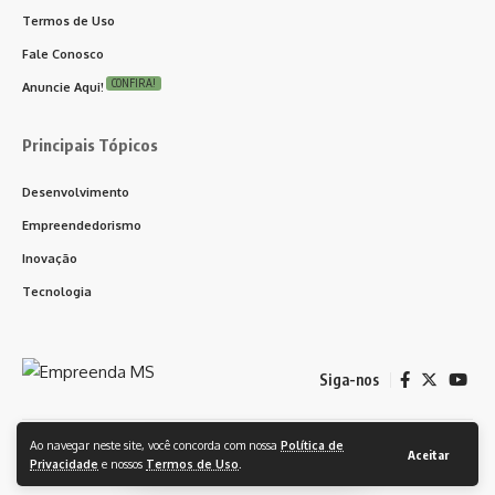
Termos de Uso
Fale Conosco
CONFIRA!
Anuncie Aqui!
Principais Tópicos
Desenvolvimento
Empreendedorismo
Inovação
Tecnologia
Siga-nos
Ao navegar neste site, você concorda com nossa
Política de
© 2024 Empreenda CG. Feito orgulhosamente com ❤️ WordPress. Todos
Aceitar
Privacidade
e nossos
Termos de Uso
.
os Direitos Reservados.