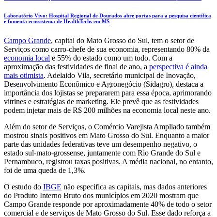
Laboratório Vivo: Hospital Regional de Dourados abre portas para a pesquisa científica
e fomenta ecossistema de HealthTechs em MS
Campo Grande
, capital do Mato Grosso do Sul, tem o setor de
Serviços como carro-chefe de sua economia, representando 80% da
economia local
e 55% do estado como um todo. Com a
aproximação das festividades de final de ano, a
perspectiva é ainda
mais otimista
. Adelaido Vila, secretário municipal de Inovação,
Desenvolvimento Econômico e Agronegócio (Sidagro), destaca a
importância dos lojistas se prepararem para essa época, aprimorando
vitrines e estratégias de marketing. Ele prevê que as festividades
podem injetar mais de R$ 200 milhões na economia local neste ano.
Além do setor de Serviços, o Comércio Varejista Ampliado também
mostrou sinais positivos em Mato Grosso do Sul. Enquanto a maior
parte das unidades federativas teve um desempenho negativo, o
estado sul-mato-grossense, juntamente com Rio Grande do Sul e
Pernambuco, registrou taxas positivas. A média nacional, no entanto,
foi de uma queda de 1,3%.
O estudo do
IBGE
não especifica as capitais, mas dados anteriores
do Produto Interno Bruto dos municípios em 2020 mostram que
Campo Grande responde por aproximadamente 40% de todo o setor
comercial e de serviços de Mato Grosso do Sul. Esse dado reforça a