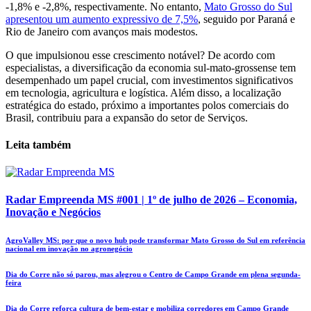
-1,8% e -2,8%, respectivamente. No entanto,
Mato Grosso do Sul
apresentou um aumento expressivo de 7,5%
, seguido por Paraná e
Rio de Janeiro com avanços mais modestos.
O que impulsionou esse crescimento notável? De acordo com
especialistas, a diversificação da economia sul-mato-grossense tem
desempenhado um papel crucial, com investimentos significativos
em tecnologia, agricultura e logística. Além disso, a localização
estratégica do estado, próximo a importantes polos comerciais do
Brasil, contribuiu para a expansão do setor de Serviços.
Leita também
Radar Empreenda MS #001 | 1º de julho de 2026 – Economia,
Inovação e Negócios
AgroValley MS: por que o novo hub pode transformar Mato Grosso do Sul em referência
nacional em inovação no agronegócio
Dia do Corre não só parou, mas alegrou o Centro de Campo Grande em plena segunda-
feira
Dia do Corre reforça cultura de bem-estar e mobiliza corredores em Campo Grande