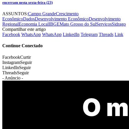
encerram nesta sexta-feira (23)
ASSUNTOS:
Campo Grande
Crescimento
Econômico
Dados
Desenvolvimento Econômico
Desenvolvimento
Regional
Economia Local
IBGE
Mato Grosso do Sul
Serviços
Sidrago
Compartilhar este artigo
Facebook
WhatsApp
WhatsApp
LinkedIn
Telegram
Threads
Link
Continue Conectado
Facebook
Curtir
Instagram
Seguir
LinkedIn
Seguir
Threads
Seguir
- Anúncio -