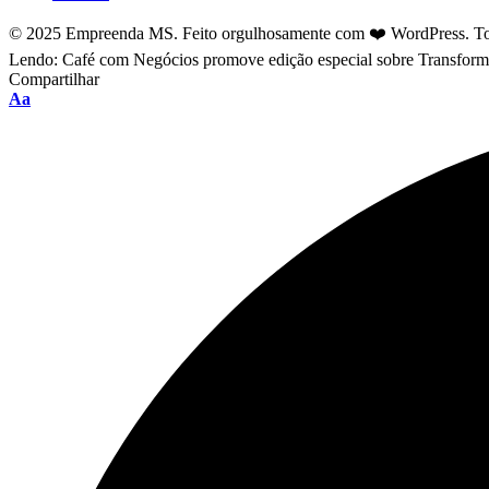
© 2025 Empreenda MS. Feito orgulhosamente com ❤️ WordPress. Tod
Lendo:
Café com Negócios promove edição especial sobre Transformaçã
Compartilhar
Font
Aa
Resizer