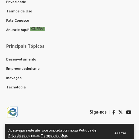
Privacidade
Termos de Uso
Fale Conosco
CONFIRA!
Anuncie Aqui!
Principais Tópicos
Desenvolvimento
Empreendedorismo
Inovação
Tecnologia
Siga-nos
Ao navegar neste site, você concorda com nossa
Política de
© 2024 Empreenda CG. Feito orgulhosamente com ❤️ WordPress. Todos
Aceitar
Privacidade
e nossos
Termos de Uso
.
os Direitos Reservados.