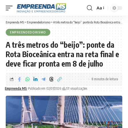
Aa
Font
Resizer
Empreenda MS
>
Empreendedorismo
>
A três metros do “beijo”: ponte da Rota Bioceânica entra na reta final e deve ficar pronta em 8 de julho
EMPREENDEDORISMO
A três metros do “beijo”: ponte da
Rota Bioceânica entra na reta final e
deve ficar pronta em 8 de julho
8 minutos de leitura
Empreenda MS
Publicado em 02/07/2026
131 visualizações