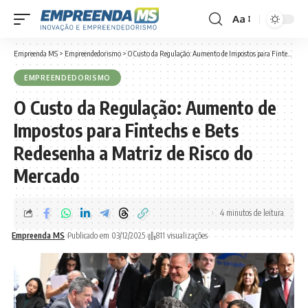
Aa
Font
Resizer
Empreenda MS
>
Empreendedorismo
>
O Custo da Regulação: Aumento de Impostos para Fintechs e Bets Redesenha a Matriz de Risco do Mercado
EMPREENDEDORISMO
O Custo da Regulação: Aumento de
Impostos para Fintechs e Bets
Redesenha a Matriz de Risco do
Mercado
4 minutos de leitura
Empreenda MS
Publicado em 03/12/2025
811 visualizações