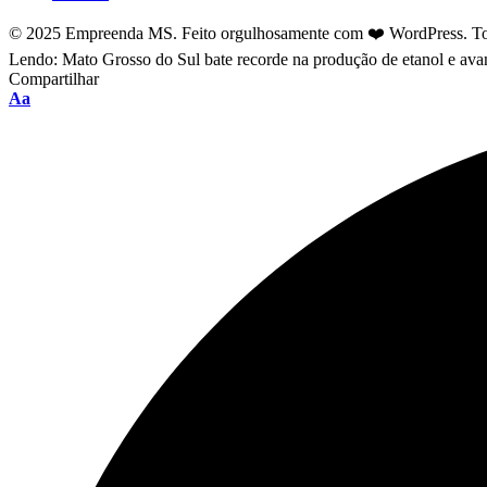
© 2025 Empreenda MS. Feito orgulhosamente com ❤️ WordPress. Tod
Lendo:
Mato Grosso do Sul bate recorde na produção de etanol e av
Compartilhar
Font
Aa
Resizer