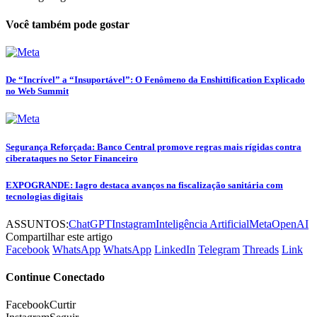
Você também pode gostar
De “Incrível” a “Insuportável”: O Fenômeno da Enshittification Explicado
no Web Summit
Segurança Reforçada: Banco Central promove regras mais rígidas contra
ciberataques no Setor Financeiro
EXPOGRANDE: Iagro destaca avanços na fiscalização sanitária com
tecnologias digitais
ASSUNTOS:
ChatGPT
Instagram
Inteligência Artificial
Meta
OpenAI
Compartilhar este artigo
Facebook
WhatsApp
WhatsApp
LinkedIn
Telegram
Threads
Link
Continue Conectado
Facebook
Curtir