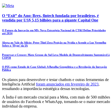
O “Exit” do Ano: Brex, fintech fundada por brasileiros, é
vendida por US$ 5,15 bilhões para a gigante Capital One
O Futuro da Inovação em MS: Nova Estratégia Nacional de CT&I Define Prioridades
até 2034
Alerta no Vale do Silício: Peter Thiel Zera Posição na Nvidia e Acende a Luz Vermelha
Sobre o ‘Hype’ da IA
Preservar e Crescer: Mato Grosso do Sul Leva Modelo de Desenvolvimento Sustentável à
COP30
O PIX como Estudo de Caso Global: A Batalha Geopolítica e a Revolução da Inovação
Pública
Os planos para desenvolver e testar chatbots e outras ferramentas de
Inteligência Artificial
foram anunciados em fevereiro de 2023
,
ressaltando a importância estratégica dessas tecnologias.
A Índia é um mercado crucial para a Meta, com mais de 500 milhões
de usuários do Facebook e WhatsApp, tornando-se o maior mercado
individual da empresa.