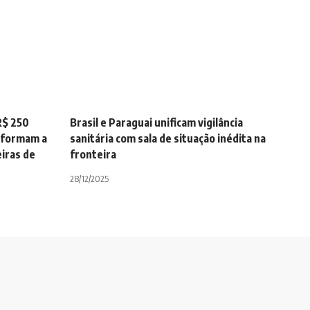
R$ 250
Brasil e Paraguai unificam vigilância
sformam a
sanitária com sala de situação inédita na
eiras de
fronteira
28/12/2025