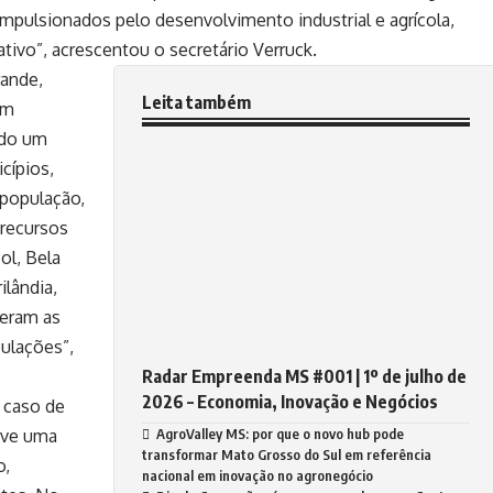
 impulsionados pelo desenvolvimento industrial e agrícola,
tivo”, acrescentou o secretário Verruck.
rande,
Leita também
um
ndo um
cípios,
 população,
 recursos
ol, Bela
ilândia,
reram as
ulações”,
Radar Empreenda MS #001 | 1º de julho de
2026 – Economia, Inovação e Negócios
 caso de
AgroValley MS: por que o novo hub pode
eve uma
transformar Mato Grosso do Sul em referência
o,
nacional em inovação no agronegócio