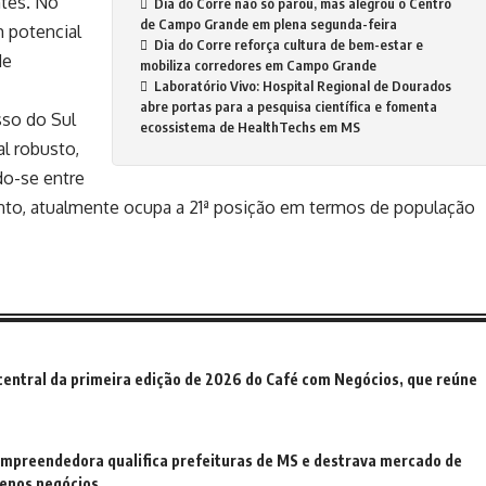
ntes. No
Dia do Corre não só parou, mas alegrou o Centro
de Campo Grande em plena segunda-feira
 potencial
Dia do Corre reforça cultura de bem-estar e
de
mobiliza corredores em Campo Grande
Laboratório Vivo: Hospital Regional de Dourados
abre portas para a pesquisa científica e fomenta
so do Sul
ecossistema de HealthTechs em MS
l robusto,
do-se entre
nto, atualmente ocupa a 21ª posição em termos de população
central da primeira edição de 2026 do Café com Negócios, que reúne
Empreendedora qualifica prefeituras de MS e destrava mercado de
enos negócios