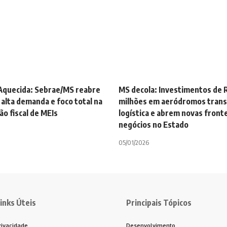
quecida: Sebrae/MS reabre
MS decola: Investimentos de 
alta demanda e foco total na
milhões em aeródromos tran
ão fiscal de MEIs
logística e abrem novas front
negócios no Estado
05/01/2026
inks Úteis
Principais Tópicos
rivacidade
Desenvolvimento