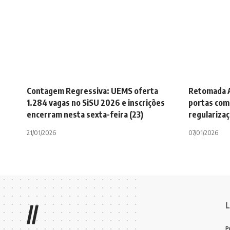
Contagem Regressiva: UEMS oferta
Retomada A
1.284 vagas no SiSU 2026 e inscrições
portas com 
encerram nesta sexta-feira (23)
regularizaç
21/01/2026
07/01/2026
L
//
P