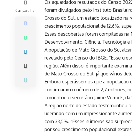
Os aguardados resultados do Censo 2022
foram divulgados pelo Instituto Brasileiro
Compartilhar
Grosso do Sul, um estado localizado na r
crescimento populacional de 12,6%, supe
Essas descobertas foram compiladas na N
Desenvolvimento, Ciência, Tecnologia e
A população de Mato Grosso do Sul alca
revelado pelo Censo do IBGE. “Esse cre
região. Além disso, é importante examina
de Mato Grosso do Sul, já que vários del
Embora esperássemos que a população do
confirmaram o número de 2,7 milhões, n
comentou o secretário Jaime Verruck, d
A região norte do estado testemunhou o
liderando com um impressionante aument
com 33,5%. “Esses números são surpreen
por seu crescimento populacional expres