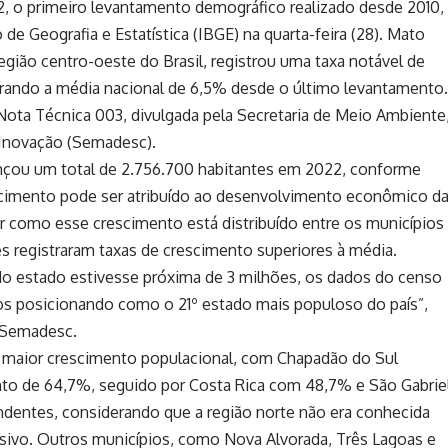
, o primeiro levantamento demográfico realizado desde 2010,
 de Geografia e Estatística (IBGE) na quarta-feira (28). Mato
egião centro-oeste do Brasil, registrou uma taxa notável de
rando a média nacional de 6,5% desde o último levantamento.
ota Técnica 003, divulgada pela Secretaria de Meio Ambiente
 Inovação (Semadesc).
nçou um total de 2.756.700 habitantes em 2022, conforme
scimento pode ser atribuído ao desenvolvimento econômico d
r como esse crescimento está distribuído entre os municípios
es registraram taxas de crescimento superiores à média.
 estado estivesse próxima de 3 milhões, os dados do censo
os posicionando como o 21º estado mais populoso do país”,
a Semadesc.
 maior crescimento populacional, com Chapadão do Sul
o de 64,7%, seguido por Costa Rica com 48,7% e São Gabrie
dentes, considerando que a região norte não era conhecida
sivo. Outros municípios, como Nova Alvorada, Três Lagoas e