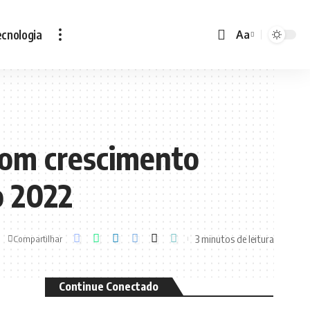
cnologia
Aa
Font
Resizer
com crescimento
o 2022
3 minutos de leitura
Compartilhar
Continue Conectado