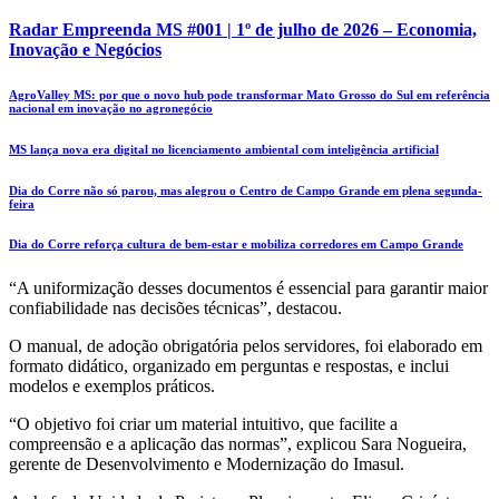
Radar Empreenda MS #001 | 1º de julho de 2026 – Economia,
Inovação e Negócios
AgroValley MS: por que o novo hub pode transformar Mato Grosso do Sul em referência
nacional em inovação no agronegócio
MS lança nova era digital no licenciamento ambiental com inteligência artificial
Dia do Corre não só parou, mas alegrou o Centro de Campo Grande em plena segunda-
feira
Dia do Corre reforça cultura de bem-estar e mobiliza corredores em Campo Grande
“A uniformização desses documentos é essencial para garantir maior
confiabilidade nas decisões técnicas”, destacou.
O manual, de adoção obrigatória pelos servidores, foi elaborado em
formato didático, organizado em perguntas e respostas, e inclui
modelos e exemplos práticos.
“O objetivo foi criar um material intuitivo, que facilite a
compreensão e a aplicação das normas”, explicou Sara Nogueira,
gerente de Desenvolvimento e Modernização do Imasul.