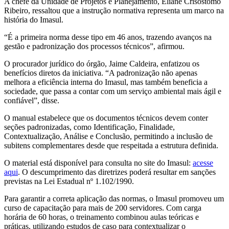
A chefe da Unidade de Projetos e Planejamento, Eliane Crisóstomo
Ribeiro, ressaltou que a instrução normativa representa um marco na
história do Imasul.
“É a primeira norma desse tipo em 46 anos, trazendo avanços na
gestão e padronização dos processos técnicos”, afirmou.
O procurador jurídico do órgão, Jaime Caldeira, enfatizou os
benefícios diretos da iniciativa. “A padronização não apenas
melhora a eficiência interna do Imasul, mas também beneficia a
sociedade, que passa a contar com um serviço ambiental mais ágil e
confiável”, disse.
O manual estabelece que os documentos técnicos devem conter
seções padronizadas, como Identificação, Finalidade,
Contextualização, Análise e Conclusão, permitindo a inclusão de
subitens complementares desde que respeitada a estrutura definida.
O material está disponível para consulta no site do Imasul:
acesse
aqui
. O descumprimento das diretrizes poderá resultar em sanções
previstas na Lei Estadual nº 1.102/1990.
Para garantir a correta aplicação das normas, o Imasul promoveu um
curso de capacitação para mais de 200 servidores. Com carga
horária de 60 horas, o treinamento combinou aulas teóricas e
práticas, utilizando estudos de caso para contextualizar o