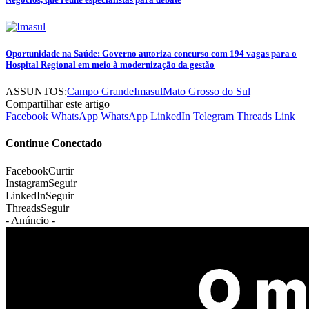
Oportunidade na Saúde: Governo autoriza concurso com 194 vagas para o
Hospital Regional em meio à modernização da gestão
ASSUNTOS:
Campo Grande
Imasul
Mato Grosso do Sul
Compartilhar este artigo
Facebook
WhatsApp
WhatsApp
LinkedIn
Telegram
Threads
Link
Continue Conectado
Facebook
Curtir
Instagram
Seguir
LinkedIn
Seguir
Threads
Seguir
- Anúncio -