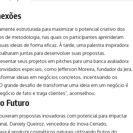
nexões
mente estruturada para maximizar o potencial criativo dos
s de metodologia, nas quais os participantes aprenderam
uas ideias de forma eficaz. À tarde, uma palestra inspiradora
abalharam juntas para desenvolver suas propostas.
resentar seus projetos em pitches para uma banca avaliadora
nvidados especiais, como Jefferson Moreira, fundador da
Jera
.
nsformar ideias em negócios concretos, incentivando os
 “O grande desafio de transformar uma ideia em um negócio é
gócio de fato e traga clientes”, aconselhou.
o Futuro
rouxeram propostas inovadoras com potencial para impactar
nal. Daniely Queiroz, vencedora do Inova Cerrado,
eia é produzir cosméticos naturais utilizando frutos do