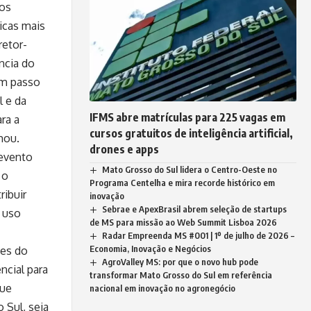
 os
icas mais
iretor-
ncia do
um passo
l e da
IFMS abre matrículas para 225 vagas em
ra a
cursos gratuitos de inteligência artificial,
mou.
drones e apps
 evento
Mato Grosso do Sul lidera o Centro-Oeste no
 o
Programa Centelha e mira recorde histórico em
ibuir
inovação
Sebrae e ApexBrasil abrem seleção de startups
o uso
de MS para missão ao Web Summit Lisboa 2026
Radar Empreenda MS #001 | 1º de julho de 2026 –
Economia, Inovação e Negócios
ões do
AgroValley MS: por que o novo hub pode
ncial para
transformar Mato Grosso do Sul em referência
que
nacional em inovação no agronegócio
 Sul, seja