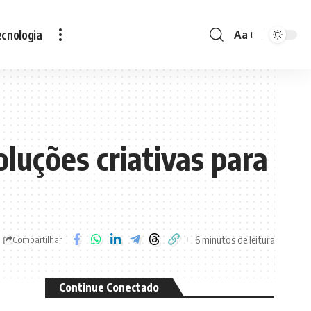
cnologia
Aa
Font
Resizer
luções criativas para
6 minutos de leitura
Compartilhar
Continue Conectado