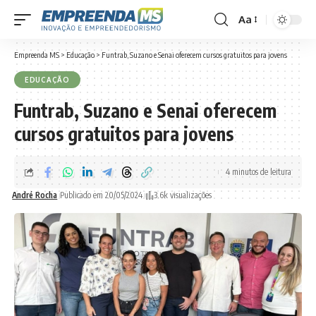
Aa
Font
Resizer
Empreenda MS
>
Educação
>
Funtrab, Suzano e Senai oferecem cursos gratuitos para jovens
EDUCAÇÃO
Funtrab, Suzano e Senai oferecem
cursos gratuitos para jovens
4 minutos de leitura
André Rocha
Publicado em 20/05/2024
3.6k visualizações