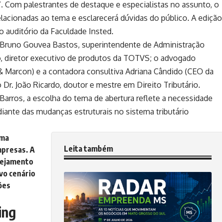
”. Com palestrantes de destaque e especialistas no assunto, o
elacionadas ao tema e esclarecerá dúvidas do público. A edição
no auditório da Faculdade Insted.
o Bruno Gouvea Bastos, superintendente de Administração
o, diretor executivo de produtos da TOTVS; o advogado
 & Marcon) e a contadora consultiva Adriana Cândido (CEO da
Dr. João Ricardo, doutor e mestre em Direito Tributário.
 Barros
, a escolha do tema de abertura reflete a necessidade
iante das mudanças estruturais no sistema tributário
ema
Leita também
mpresas. A
anejamento
vo cenário
ões
ing