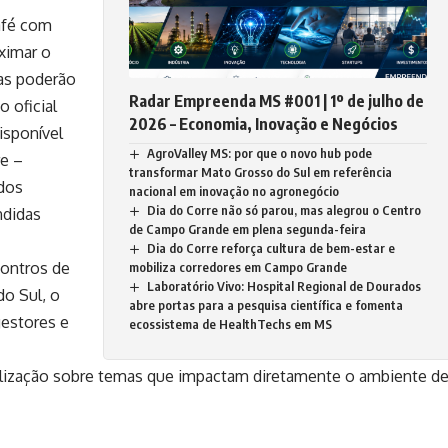
afé com
ximar o
das poderão
Radar Empreenda MS #001 | 1º de julho de
o oficial
2026 – Economia, Inovação e Negócios
isponível
AgroValley MS: por que o novo hub pode
re –
transformar Mato Grosso do Sul em referência
 dos
nacional em inovação no agronegócio
Dia do Corre não só parou, mas alegrou o Centro
ndidas
de Campo Grande em plena segunda-feira
Dia do Corre reforça cultura de bem-estar e
ontros de
mobiliza corredores em Campo Grande
Laboratório Vivo: Hospital Regional de Dourados
do Sul
, o
abre portas para a pesquisa científica e fomenta
gestores e
ecossistema de HealthTechs em MS
ualização sobre temas que impactam diretamente o ambiente d