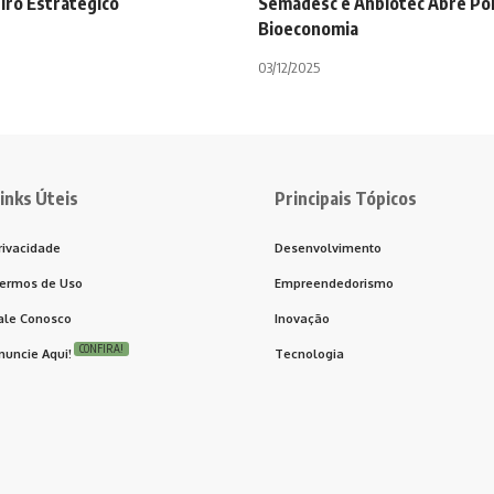
iro Estratégico
Semadesc e Anbiotec Abre Por
Bioeconomia
03/12/2025
inks Úteis
Principais Tópicos
rivacidade
Desenvolvimento
ermos de Uso
Empreendedorismo
ale Conosco
Inovação
CONFIRA!
nuncie Aqui!
Tecnologia