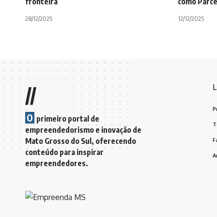
fronteira
como Parce
28/12/2025
12/12/2025
L
//
P
O
primeiro portal de
T
empreendedorismo e inovação de
Mato Grosso do Sul, oferecendo
F
conteúdo para inspirar
A
empreendedores.