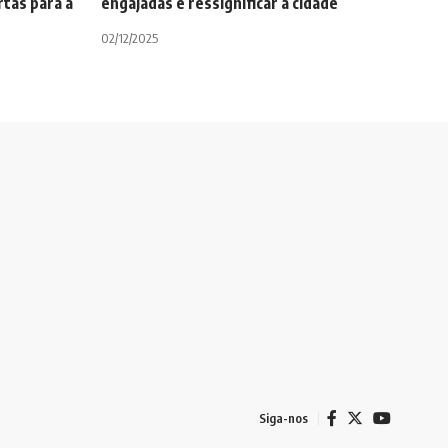
tas para a
engajadas e ressignificar a cidade
02/12/2025
Siga-nos