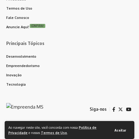
Termos de Uso
Fale Conosco
CONFIRA!
Anuncie Aqui!
Principais Tópicos
Desenvolvimento
Empreendedorismo
Inovação
Tecnologia
Siga-nos
Ao navegar neste site, você concorda com nossa
Política de
© 2024 Empreenda CG. Feito orgulhosamente com ❤️ WordPress. Todos
Aceitar
Privacidade
e nossos
Termos de Uso
.
os Direitos Reservados.