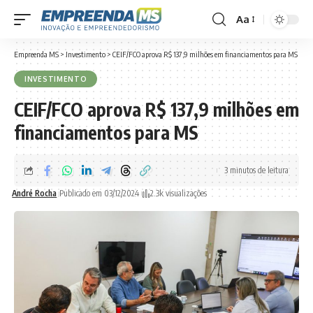
Aa
Font
Resizer
Empreenda MS
>
Investimento
>
CEIF/FCO aprova R$ 137,9 milhões em financiamentos para MS
INVESTIMENTO
CEIF/FCO aprova R$ 137,9 milhões em
financiamentos para MS
3 minutos de leitura
André Rocha
Publicado em 03/12/2024
2.3k visualizações