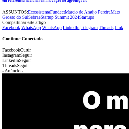
em referência nacional em inovação no agronegócio
ASSUNTOS:
Ecossistema
Fundect
Márcio de Araújo Pereira
Mato
Grosso do Sul
Sebrae
Startup Summit 2024
Startups
Compartilhar este artigo
Facebook
WhatsApp
WhatsApp
LinkedIn
Telegram
Threads
Link
Continue Conectado
Facebook
Curtir
Instagram
Seguir
LinkedIn
Seguir
Threads
Seguir
- Anúncio -