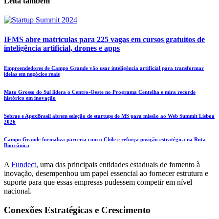
Leita também
IFMS abre matrículas para 225 vagas em cursos gratuitos de
inteligência artificial, drones e apps
Empreendedores de Campo Grande vão usar inteligência artificial para transformar
ideias em negócios reais
Mato Grosso do Sul lidera o Centro-Oeste no Programa Centelha e mira recorde
histórico em inovação
Sebrae e ApexBrasil abrem seleção de startups de MS para missão ao Web Summit Lisboa
2026
Campo Grande formaliza parceria com o Chile e reforça posição estratégica na Rota
Bioceânica
A
Fundect
, uma das principais entidades estaduais de fomento à
inovação, desempenhou um papel essencial ao fornecer estrutura e
suporte para que essas empresas pudessem competir em nível
nacional.
Conexões Estratégicas e Crescimento