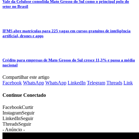
Vale da Celulose consolida Mato Grosso do Sul como o principal polo do
setor no Brasil
IFMS abre matrículas para 225 vagas em cursos gratuitos de inteligência
artificial, drones e apps
Crédito para empresas de Mato Grosso do Sul cresce 11,3% e passa a média
nacional
Compartilhar este artigo
Facebook
WhatsApp
WhatsApp
LinkedIn
Telegram
Threads
Link
Continue Conectado
Facebook
Curtir
Instagram
Seguir
LinkedIn
Seguir
Threads
Seguir
- Anúncio -