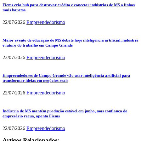
Fiems cria hub para destravar crédito e conectar indústrias de MS a linhas
mais baratas
22/07/2026
Empreendedorismo
Maior evento de educação de MS debate hoje inteligência artificial, indústria
e futuro do trabalho em Campo Grande
22/07/2026
Empreendedorismo
Empreendedores de Campo Grande vão usar inteligência artificial para
transformar ideias em negócios reais
22/07/2026
Empreendedorismo
Indústria de MS mantém produção estável em junho, mas confiança do
empresário recua, aponta Fiems
22/07/2026
Empreendedorismo
Artigos Relacionados: