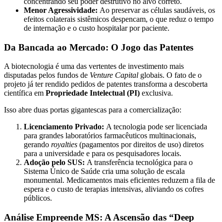
concentrando seu poder destrutivo no alvo correto.
Menor Agressividade:
Ao preservar as células saudáveis, os
efeitos colaterais sistêmicos despencam, o que reduz o tempo
de internação e o custo hospitalar por paciente.
Da Bancada ao Mercado: O Jogo das Patentes
A biotecnologia é uma das vertentes de investimento mais
disputadas pelos fundos de
Venture Capital
globais. O fato de o
projeto já ter rendido pedidos de patentes transforma a descoberta
científica em
Propriedade Intelectual (PI)
exclusiva.
Isso abre duas portas gigantescas para a comercialização:
Licenciamento Privado:
A tecnologia pode ser licenciada
para grandes laboratórios farmacêuticos multinacionais,
gerando
royalties
(pagamentos por direitos de uso) diretos
para a universidade e para os pesquisadores locais.
Adoção pelo SUS:
A transferência tecnológica para o
Sistema Único de Saúde cria uma solução de escala
monumental. Medicamentos mais eficientes reduzem a fila de
espera e o custo de terapias intensivas, aliviando os cofres
públicos.
Análise Empreende MS: A Ascensão das “Deep