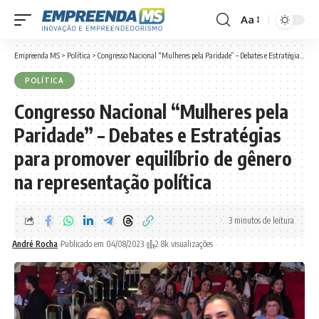
Aa
Font
Resizer
Empreenda MS
>
Política
>
Congresso Nacional “Mulheres pela Paridade” – Debates e Estratégias para promover equilíbrio de gênero na representação política
POLÍTICA
Congresso Nacional “Mulheres pela
Paridade” – Debates e Estratégias
para promover equilíbrio de gênero
na representação política
3 minutos de leitura
André Rocha
Publicado em 04/08/2023
2.8k visualizações