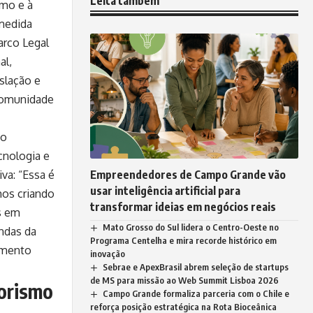
Leita também
smo e à
medida
rco Legal
al,
slação e
comunidade
io
cnologia e
Empreendedores de Campo Grande vão
iva: “Essa é
usar inteligência artificial para
mos criando
transformar ideias em negócios reais
s em
Mato Grosso do Sul lidera o Centro-Oeste no
ndas da
Programa Centelha e mira recorde histórico em
imento
inovação
Sebrae e ApexBrasil abrem seleção de startups
de MS para missão ao Web Summit Lisboa 2026
orismo
Campo Grande formaliza parceria com o Chile e
reforça posição estratégica na Rota Bioceânica