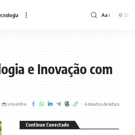
cnologia
Aa
Font
Resizer
logia e Inovação com
6 minutos de leitura
Compartilhar
Continue Conectado